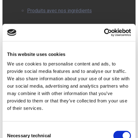
Produits avec nos ingrédients
Avda. del
Doctor
Qualité
Severo
Ochoa, 37,
This website uses cookies
Local 4J.
Alcobendas,
We use cookies to personalise content and ads, to
Madrid
provide social media features and to analyse our traffic.
Blog
(Espagne).
We also share information about your use of our site with
CP: 28108
Tel:
+34 91
our social media, advertising and analytics partners who
112 38 48
may combine it with other information that you’ve
Email:
provided to them or that they’ve collected from your use
info@pharmactive.eu
Salle de Presse
of their services.
Consent
Salle de presse d’Entreprise
Necessary technical
Selection