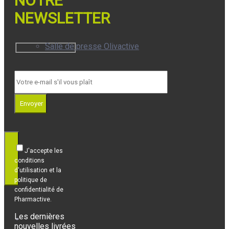
NOTRE
NEWSLETTER
Salle de presse Olivactive
Prix
Envoyer
J'accepte les
conditions
d'utilisation et la
politique de
confidentialité de
Pharmactive.
Les dernières
Nous
nouvelles livrées