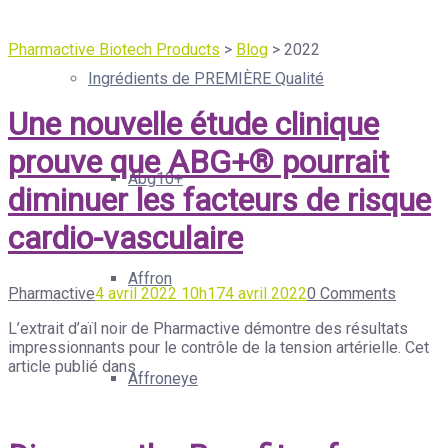
Pharmactive Biotech Products
>
Blog
>
2022
Ingrédients de PREMIÈRE Qualité
Une nouvelle étude clinique
prouve que ABG+® pourrait
Abg10+
diminuer les facteurs de risque
cardio-vasculaire
Affron
Pharmactive
4 avril 2022 10h17
4 avril 2022
0 Comments
L’extrait d’aïl noir de Pharmactive démontre des résultats
impressionnants pour le contrôle de la tension artérielle. Cet
article publié dans
Affroneye