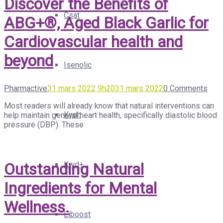
Discover the Benefits of
Csat
ABG+®, Aged Black Garlic for
Cardiovascular health and
beyond
Isenolic
Pharmactive
31 mars 2022 9h20
31 mars 2022
0 Comments
Most readers will already know that natural interventions can
Kyoh
help maintain general heart health, specifically diastolic blood
pressure (DBP). These
Kwd+
Outstanding Natural
Ingredients for Mental
Wellness.
Liboost