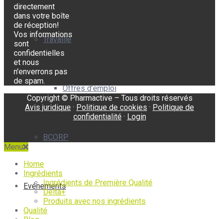
directement
dans votre boîte
de réception!
Vos informations
Travaille
sont
confidentielles
et nous
n'enverrons pas
de spam.
Offres d’emploi
Copyright © Pharmactive – Tous droits réservés
Avis juridique
·
Politique de cookies
·
Politique de
confidentialité
·
Login
BCORP
Menu
Home
Ingrédients
Ingrédients de Première Qualité
Evénements
Delta+
Produits avec nos ingrédients
Qualité