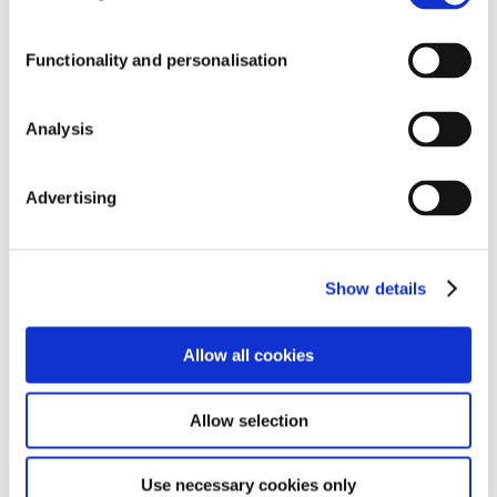
Functionality and personalisation
Salle de presse Affron
PREMIUM
Analysis
INGREDIENTS
Advertising
Salle de presse Abg+
®
AFFRON
®
ABG+
®
PLASYS300
Show details
®
ISENOLIC
Salle de presse AffronEye
®
OLIVACTIVE
Allow all cookies
®
AFFRONEYE
®
CSAT+
Allow selection
Salle de presse Plasys300
®
LIBOOST
®
KWD+
Use necessary cookies only
®
XORIALYC