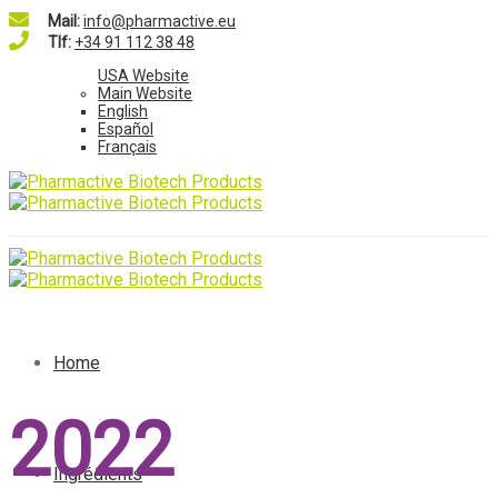
Mail:
info@pharmactive.eu
Tlf:
+34 91 112 38 48
USA Website
Main Website
English
Español
Français
Home
2022
Ingrédients