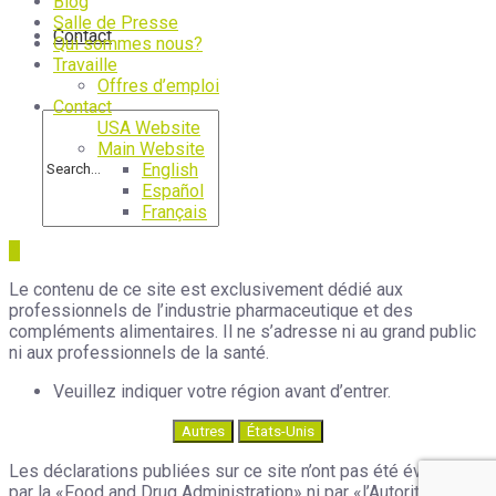
Blog
Salle de Presse
Contact
Qui sommes nous?
Travaille
Offres d’emploi
Contact
USA Website
Main Website
English
Español
Français
Le contenu de ce site est exclusivement dédié aux
professionnels de l’industrie pharmaceutique et des
compléments alimentaires. Il ne s’adresse ni au grand public
ni aux professionnels de la santé.
Veuillez indiquer votre région avant d’entrer.
Autres
États-Unis
Les déclarations publiées sur ce site n’ont pas été évaluées
par la «Food and Drug Administration» ni par «l’Autorité