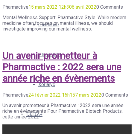
Pharmactive
15 mars 2022 12h30
6 avril 2022
0 Comments
Mental Wellness Support: Pharmactive Style. While modern
medicine often focuses on mental illness, we should
Olivactive
investigate improving our mental wellness.
Un avenir prometteur à
Plasys300
Pharmactive : 2022 sera une
année riche en évènements
Xorialyc
Pharmactive
24 février 2022 16h15
7 mars 2022
0 Comments
Un avenir prometteur à Pharmactive : 2022 sera une année
riche en évènements Pour Pharmactive Biotech Products,
DELTA+
cette année 2022