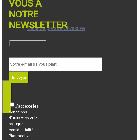
VOUS À
NOTRE
NEWSLETTER
Salle de presse Olivactive
Prix
Envoyer
J'accepte les
conditions
d'utilisation et la
politique de
confidentialité de
Nous
Pharmactive.