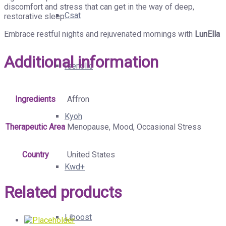
discomfort and stress that can get in the way of deep,
Csat
restorative sleep.
Embrace restful nights and rejuvenated mornings with
LunElla
Additional information
Isenolic
Ingredients
Affron
Kyoh
Therapeutic Area
Menopause, Mood, Occasional Stress
Country
United States
Kwd+
Related products
Liboost