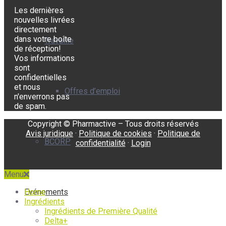
Les dernières
nouvelles livrées
directement
dans votre boîte
Travaille
de réception!
Vos informations
sont
confidentielles
et nous
Offres d’emploi
n'enverrons pas
de spam.
Copyright © Pharmactive – Tous droits réservés
Avis juridique
·
Politique de cookies
·
Politique de
BCORP
confidentialité
·
Login
Menu
Home
Evénements
Ingrédients
Ingrédients de Première Qualité
Delta+