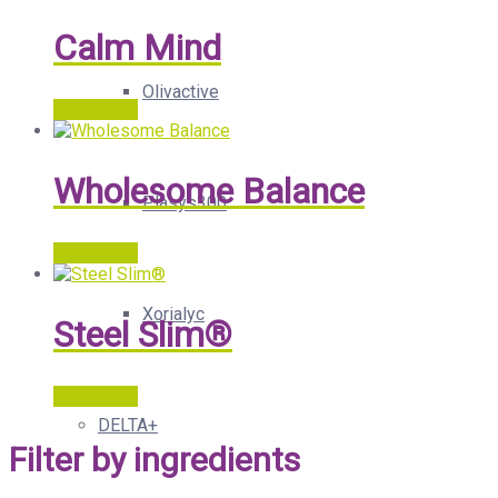
Calm Mind
Olivactive
Read more
Wholesome Balance
Plasys300
Read more
Xorialyc
Steel Slim®
Read more
DELTA+
Filter by ingredients