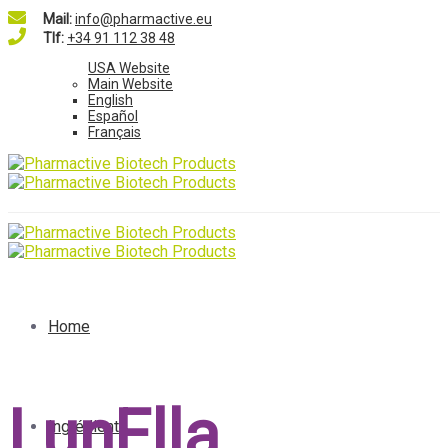
Mail:
info@pharmactive.eu
Tlf:
+34 91 112 38 48
USA Website
Main Website
English
Español
Français
Home
LunElla
Ingrédients