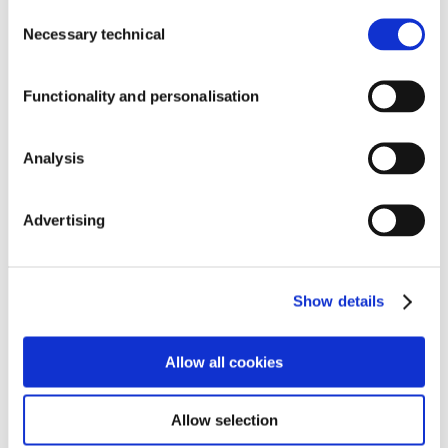
Consent
Necessary technical
Selection
Salle de presse Affron
Functionality and personalisation
PREMIUM
Analysis
INGREDIENTS
Salle de presse Abg+
Advertising
®
AFFRON
®
ABG+
Salle de presse AffronEye
®
PLASYS300
Show details
®
ISENOLIC
®
OLIVACTIVE
Allow all cookies
Salle de presse Plasys300
®
AFFRONEYE
®
CSAT+
Allow selection
®
LIBOOST