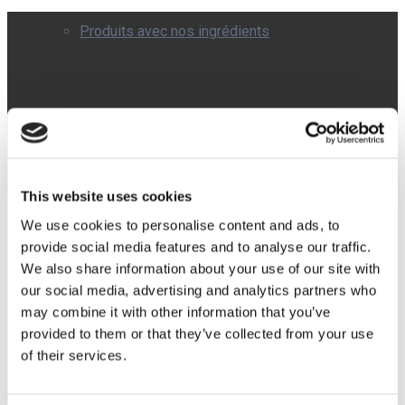
Produits avec nos ingrédients
Qualité
Avda. del
Doctor
Severo
Ochoa, 37,
This website uses cookies
Local 4J.
Blog
Alcobendas,
We use cookies to personalise content and ads, to
Madrid
provide social media features and to analyse our traffic.
(Espagne).
We also share information about your use of our site with
CP: 28108
Tel:
+34 91
our social media, advertising and analytics partners who
Salle de Presse
112 38 48
may combine it with other information that you’ve
Email:
provided to them or that they’ve collected from your use
info@pharmactive.eu
of their services.
Salle de presse d’Entreprise